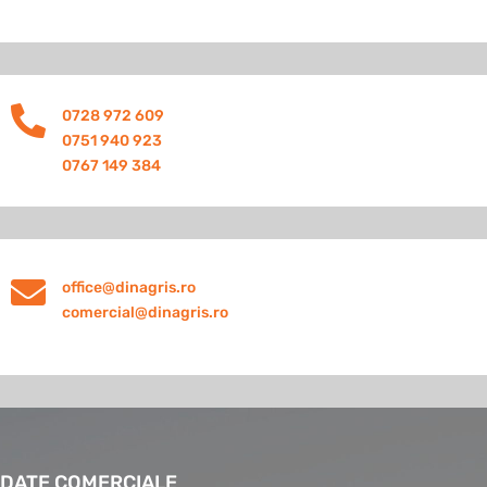

0728 972 609
0751 940 923
0767 149 384

office@dinagris.ro
comercial@dinagris.ro
DATE COMERCIALE