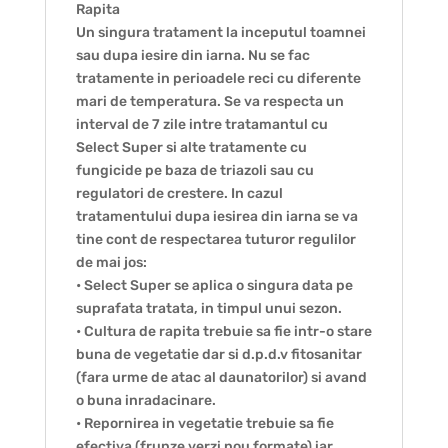
Rapita
Un singura tratament la inceputul toamnei
sau dupa iesire din iarna. Nu se fac
tratamente in perioadele reci cu diferente
mari de temperatura. Se va respecta un
interval de 7 zile intre tratamantul cu
Select Super si alte tratamente cu
fungicide pe baza de triazoli sau cu
regulatori de crestere. In cazul
tratamentului dupa iesirea din iarna se va
tine cont de respectarea tuturor regulilor
de mai jos:
• Select Super se aplica o singura data pe
suprafata tratata, in timpul unui sezon.
• Cultura de rapita trebuie sa fie intr-o stare
buna de vegetatie dar si d.p.d.v fitosanitar
(fara urme de atac al daunatorilor) si avand
o buna inradacinare.
• Repornirea in vegetatie trebuie sa fie
efectiva (frunze verzi nou formate) iar