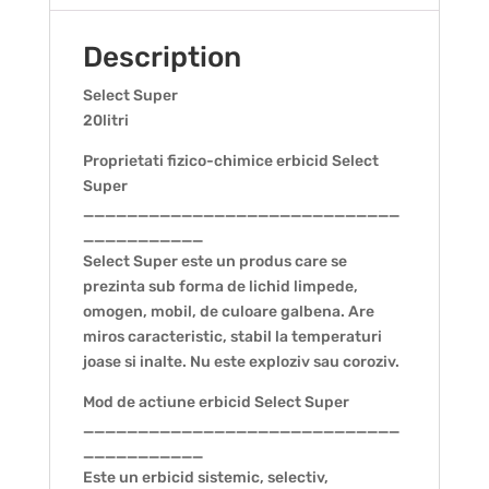
Description
Select Super
20litri
Proprietati fizico-chimice erbicid Select
Super
_____________________________
___________
Select Super este un produs care se
prezinta sub forma de lichid limpede,
omogen, mobil, de culoare galbena. Are
miros caracteristic, stabil la temperaturi
joase si inalte. Nu este exploziv sau coroziv.
Mod de actiune erbicid Select Super
_____________________________
___________
Este un erbicid sistemic, selectiv,