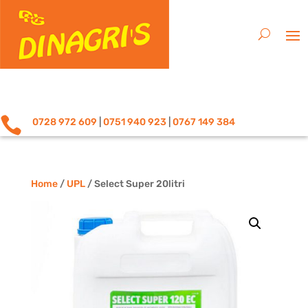

0728 972 609
|
0751 940 923
|
0767 149 384
Home
/
UPL
/ Select Super 20litri