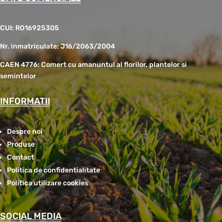
CUI: RO16925305
Nr. inmatriculate: J16/2063/2004
CAEN 4776: Comert cu amanuntul al florilor, plantelor si
semintelor
INFORMATII
Despre noi
Produse
Contact
Politica de confidentialitate
Politica utilizare cookies
SOCIAL MEDIA